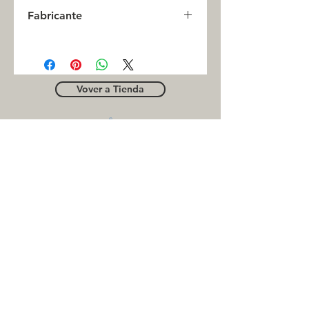
0
Fabricante
INC
Vover a Tienda
OUTLE
T
Business contact