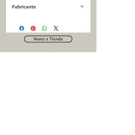
0
Fabricante
INC
Vover a Tienda
OUTLE
T
Business contact