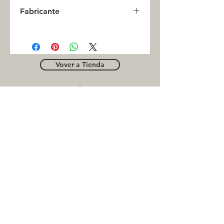
0
Fabricante
INC
Vover a Tienda
OUTLE
T
Business contact