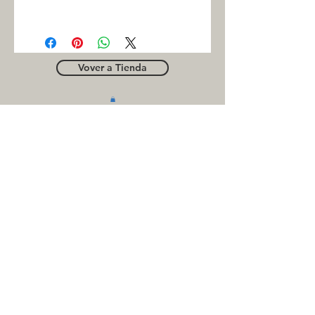
INC
Vover a Tienda
OUTLE
T
Business contact
for suppliers