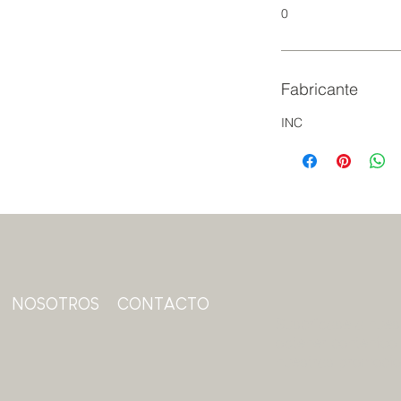
0
Fabricante
INC
NOSOTROS
CONTACTO
Suscríbase a nuest
obtener contenido 
nuestras promoci