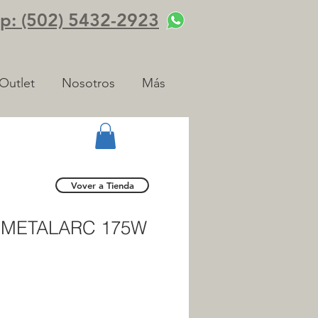
: (502) 5432-2923
Outlet
Nosotros
Más
Vover a Tienda
 METALARC 175W