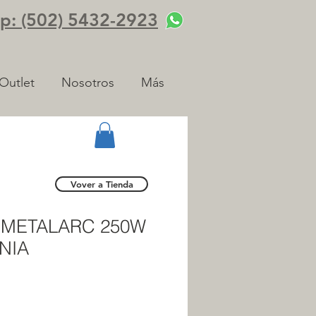
: (502) 5432-2923
Outlet
Nosotros
Más
Vover a Tienda
 METALARC 250W
NIA