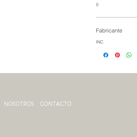
0
Fabricante
INC
NOSOTROS
CONTACTO
Suscríbase a nuest
obtener contenido 
nuestras promoci