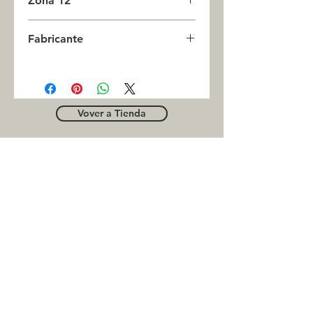
Zona 12
0
Fabricante
CAMSCO
Vover a Tienda
OUTLE
T
Business contact