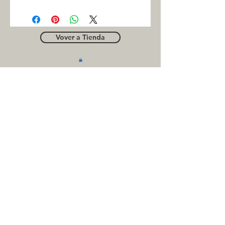
CAMSCO
Vover a Tienda
OUTLE
T
Business contact
for suppliers