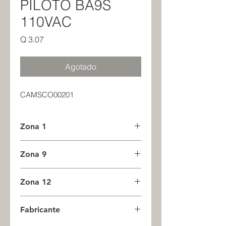
PILOTO BA9S
110VAC
Precio
Q 3.07
Agotado
CAMSCO00201
Zona 1
0
Zona 9
0
Zona 12
0
Fabricante