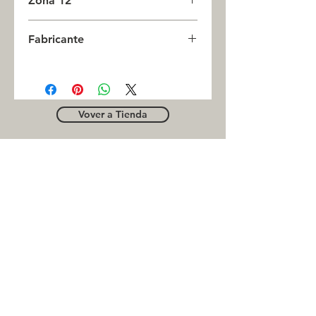
Zona 12
0
Fabricante
CAMSCO
Vover a Tienda
OUTLE
T
Business contact