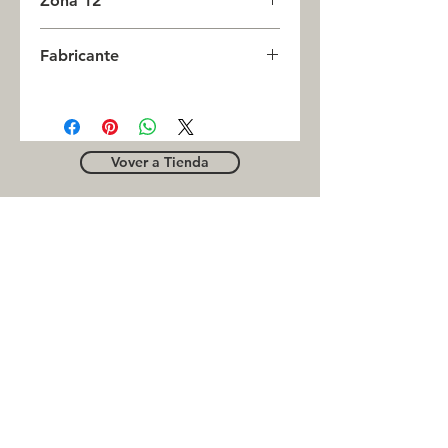
Zona 12
0
Fabricante
CAMSCO
Vover a Tienda
OUTLE
T
Business contact