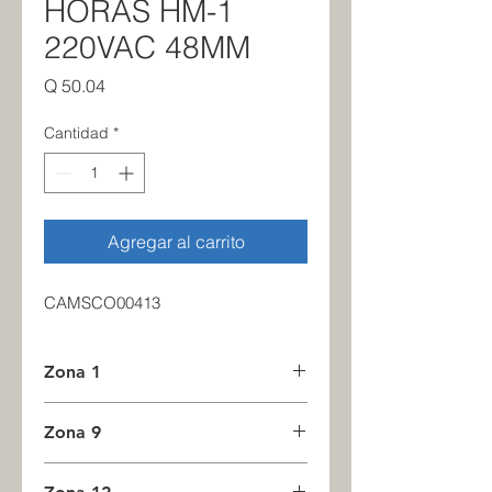
HORAS HM-1
220VAC 48MM
Precio
Q 50.04
Cantidad
*
Agregar al carrito
CAMSCO00413
Zona 1
0
Zona 9
0