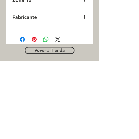
Zona 12
5
Fabricante
CAMSCO
Vover a Tienda
OUTLE
T
Business contact