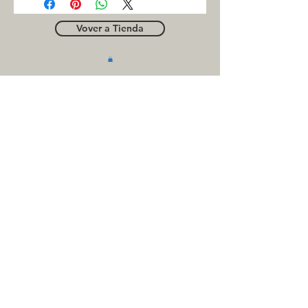
Vover a Tienda
OUTLE
T
Business contact
for suppliers