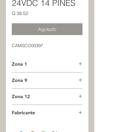
24VDC 14 PINES
Precio
Q 38.52
Agotado
CAMSCO00397
Zona 1
0
Zona 9
0
Zona 12
0
Fabricante
CAMSCO