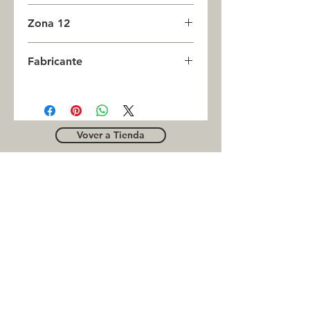
0
Zona 12
4
Fabricante
CAMSCO
Vover a Tienda
OUTLE
T