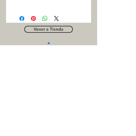
INC
Vover a Tienda
OUTLE
T
Business contact
for suppliers