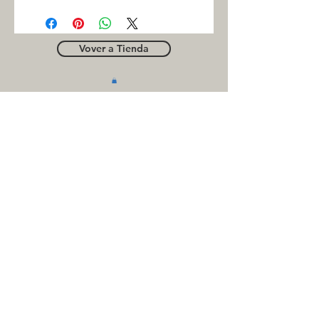
Vover a Tienda
OUTLE
T
Business contact
for suppliers