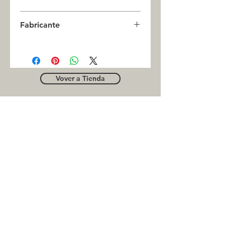
0
Fabricante
DONGHUA
Vover a Tienda
OUTLE
T
Business contact