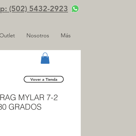
: (502) 5432-2923
Outlet
Nosotros
Más
Vover a Tienda
 RAG MYLAR 7-2
130 GRADOS