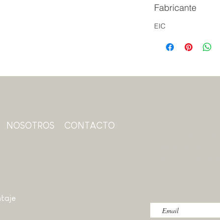
Fabricante
EIC
NOSOTROS
CONTACTO
Suscríbase a nuest
obtener contenido 
nuestras promoci
taje