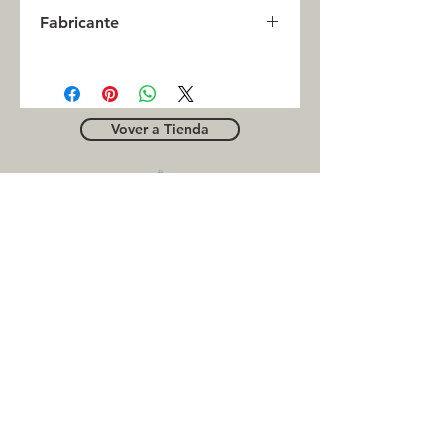
0
Fabricante
INC
Vover a Tienda
OUTLE
T
Business contact