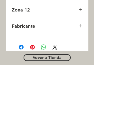
0
Zona 12
0
Fabricante
ESSEX
Vover a Tienda
OUTLE
T