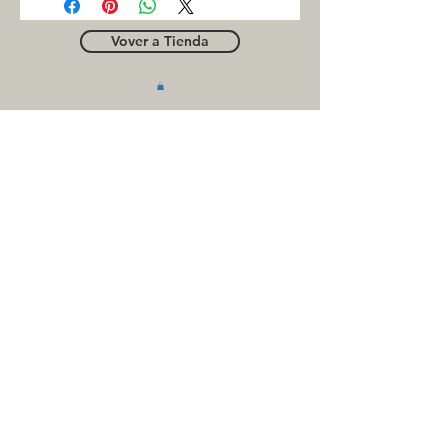
Vover a Tienda
OUTLE
T
Business contact
for suppliers