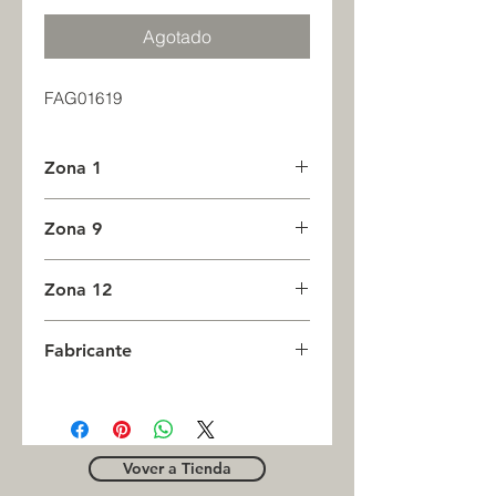
Agotado
FAG01619
Zona 1
0
Zona 9
0
Zona 12
0
Fabricante
FAG
Vover a Tienda