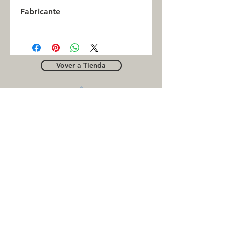
0
Fabricante
FAG
Vover a Tienda
OUTLE
T
Business contact