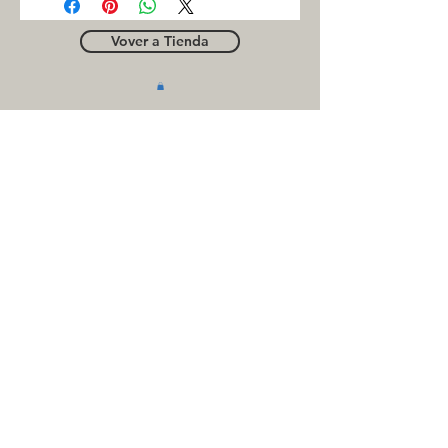
Vover a Tienda
OUTLE
T
Business contact
for suppliers