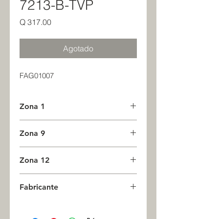
7213-B-TVP
Precio
Q 317.00
Agotado
FAG01007
Zona 1
0
Zona 9
0
Zona 12
0
Fabricante
FAG