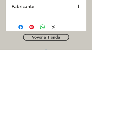
0
Fabricante
FAG
Vover a Tienda
OUTLE
T
Business contact