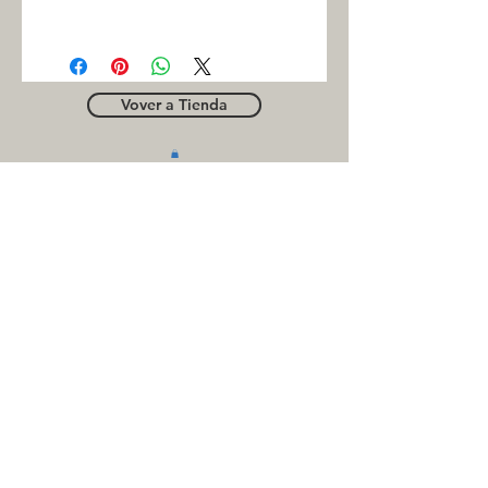
FAG
Vover a Tienda
OUTLE
T
Business contact
for suppliers