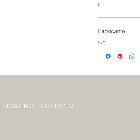
0
Fabricante
INC
NOSOTROS
CONTACTO
Suscríbase a nuest
obtener contenido 
nuestras promoci