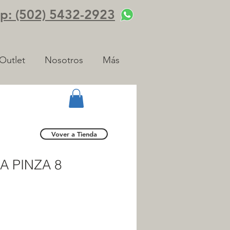
: (502) 5432-2923
Outlet
Nosotros
Más
Vover a Tienda
A PINZA 8