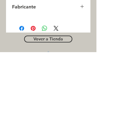
0
Fabricante
INC
Vover a Tienda
OUTLE
T
Business contact