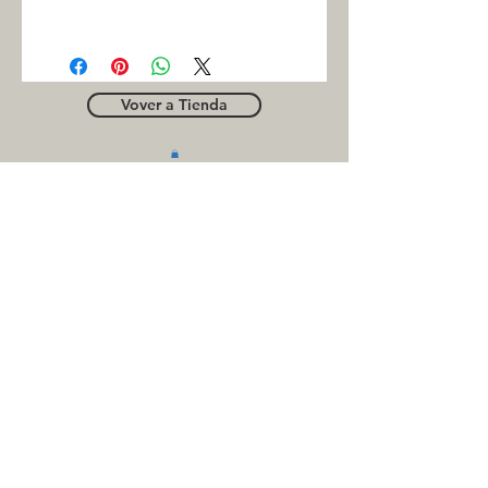
INC
Vover a Tienda
OUTLE
T
Business contact
for suppliers