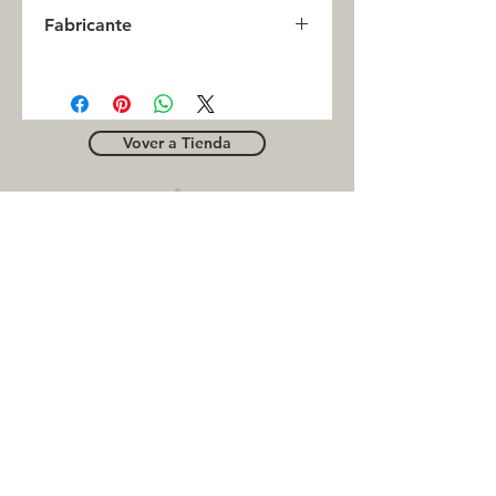
0
Fabricante
INC
Vover a Tienda
OUTLE
T
Business contact