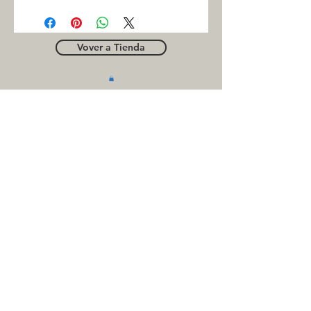
Vover a Tienda
OUTLE
T
Business contact
for suppliers