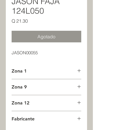
JASON FAJA
124L050
Precio
Q 21.30
Agotado
JASON00055
Zona 1
0
Zona 9
0
Zona 12
0
Fabricante
JASON