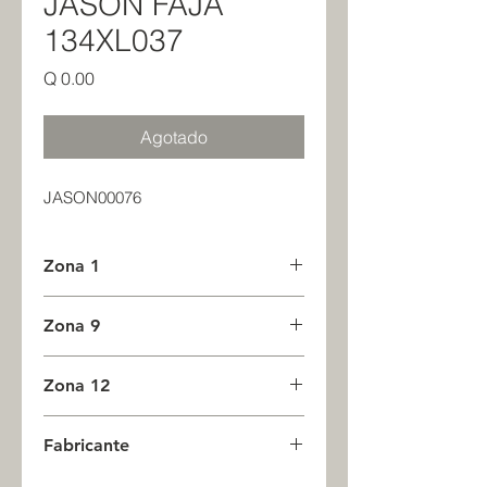
JASON FAJA
134XL037
Precio
Q 0.00
Agotado
JASON00076
Zona 1
0
Zona 9
0
Zona 12
0
Fabricante
JASON