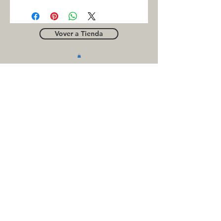
Vover a Tienda
OUTLE
T
Business contact
for suppliers