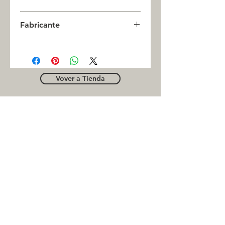
0
Fabricante
JASON
Vover a Tienda
OUTLE
T
Business contact