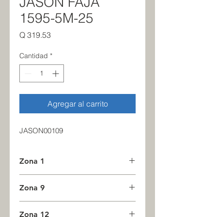
JASON FAJA
1595-5M-25
Precio
Q 319.53
Cantidad
*
Agregar al carrito
JASON00109
Zona 1
2
Zona 9
0
Zona 12