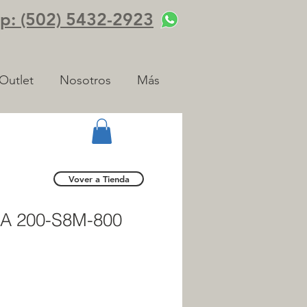
: (502) 5432-2923
Outlet
Nosotros
Más
Vover a Tienda
A 200-S8M-800