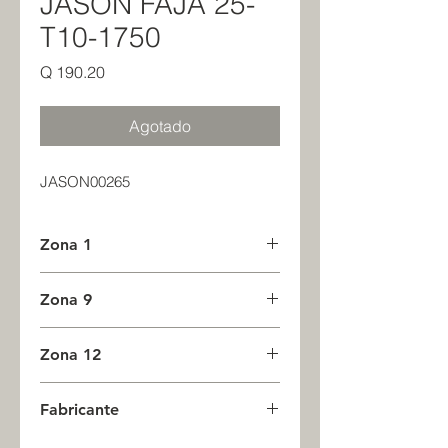
JASON FAJA 25-
T10-1750
Precio
Q 190.20
Agotado
JASON00265
Zona 1
0
Zona 9
0
Zona 12
0
Fabricante
JASON