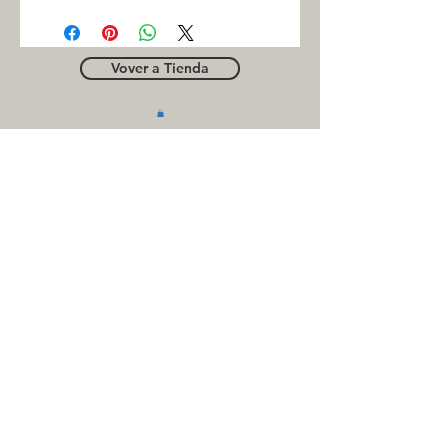
Vover a Tienda
OUTLE
T
Business contact
for suppliers