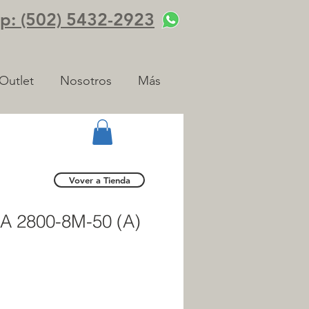
: (502) 5432-2923
Outlet
Nosotros
Más
Vover a Tienda
A 2800-8M-50 (A)