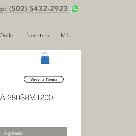
: (502) 5432-2923
Outlet
Nosotros
Más
Vover a Tienda
A 280S8M1200
Agotado