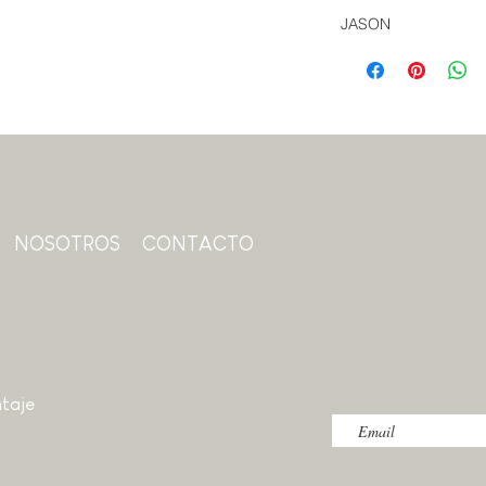
JASON
NOSOTROS
CONTACTO
Suscríbase a nuest
obtener contenido 
nuestras promoci
taje