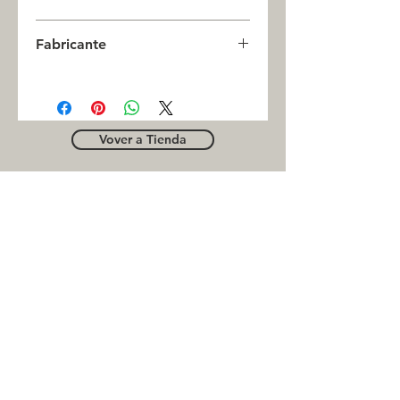
0
Fabricante
JASON
Vover a Tienda
OUTLE
T
Business contact