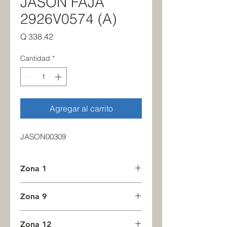
JASON FAJA
2926V0574 (A)
Precio
Q 338.42
Cantidad
*
Agregar al carrito
JASON00309
Zona 1
2
Zona 9
0
Zona 12