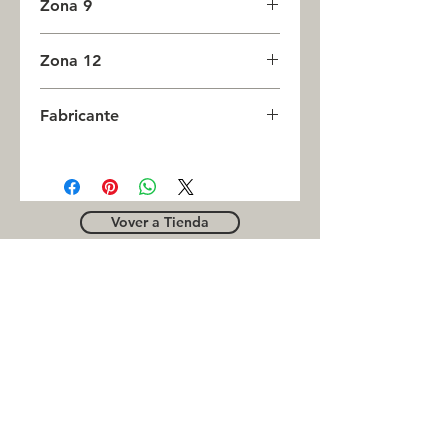
Zona 9
0
Zona 12
0
Fabricante
JASON
Vover a Tienda
OUTLE
T