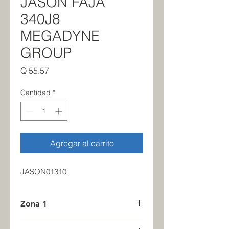
JASON FAJA
340J8
MEGADYNE
GROUP
Precio
Q 55.57
Cantidad
*
Agregar al carrito
JASON01310
Zona 1
4