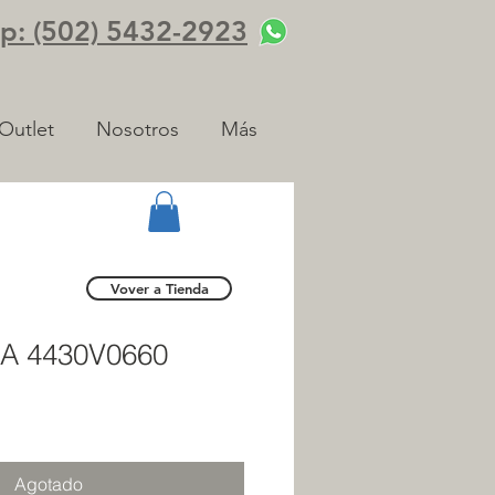
: (502) 5432-2923
Outlet
Nosotros
Más
Vover a Tienda
A 4430V0660
Agotado