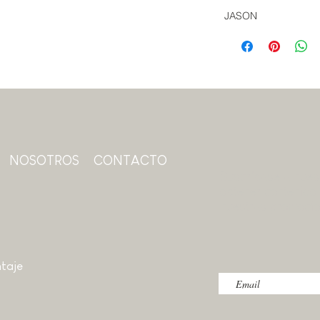
JASON
NOSOTROS
CONTACTO
Suscríbase a nuest
obtener contenido 
nuestras promoci
taje