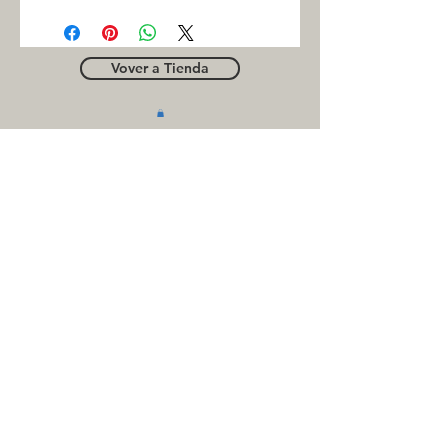
Vover a Tienda
OUTLE
T
Business contact
for suppliers