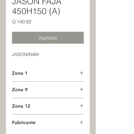
JASON FAJA
450H150 (A)
Precio
Q 140.82
Agotado
JASON00484
Zona 1
0
Zona 9
0
Zona 12
0
Fabricante
JASON