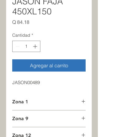
JASON FAJA
450XL150
Precio
Q 84.18
Cantidad
*
Agregar al carrito
JASON00489
Zona 1
5
Zona 9
0
Zona 12