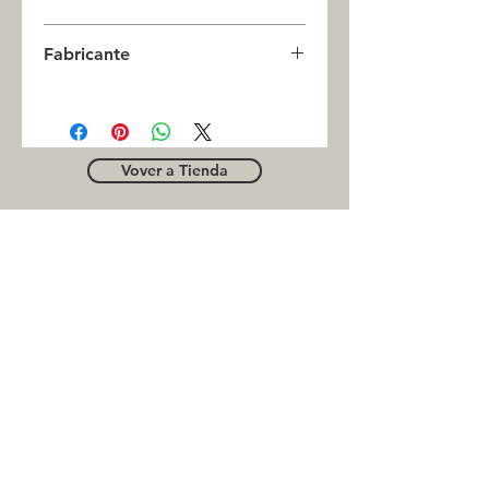
0
Fabricante
JASON
Vover a Tienda
OUTLE
T
Business contact