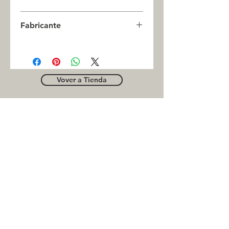
0
Fabricante
JASON
Vover a Tienda
OUTLE
T
Business contact