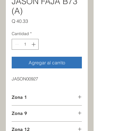
JASON FAJA B73
(A)
Precio
Q 40.33
Cantidad
*
Agregar al carrito
JASON00927
Zona 1
2
Zona 9
0
Zona 12