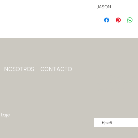
JASON
NOSOTROS
CONTACTO
Suscríbase a nuest
obtener contenido 
nuestras promoci
taje