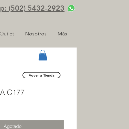
: (502) 5432-2923
Outlet
Nosotros
Más
Vover a Tienda
A C177
Agotado