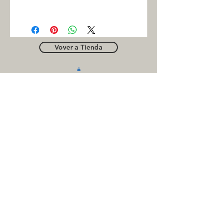
INC
Vover a Tienda
OUTLE
T
Business contact
for suppliers