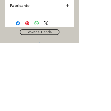
0
Fabricante
INC
Vover a Tienda
OUTLE
T
Business contact