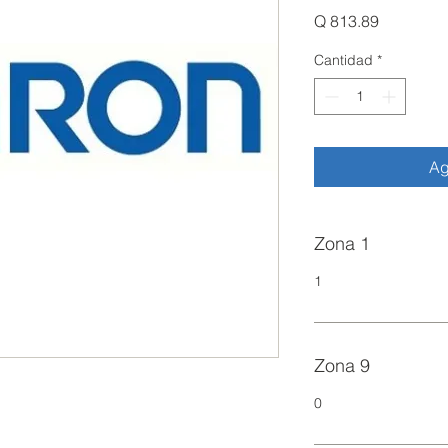
Precio
Q 813.89
Cantidad
*
Ag
Zona 1
1
Zona 9
0