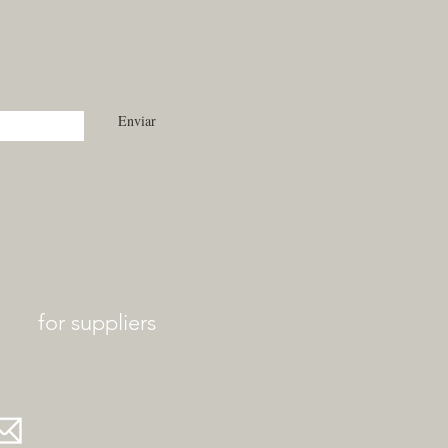
ones.
Enviar
for suppliers