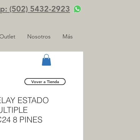
: (502) 5432-2923
Outlet
Nosotros
Más
Vover a Tienda
LAY ESTADO
LTIPLE
24 8 PINES