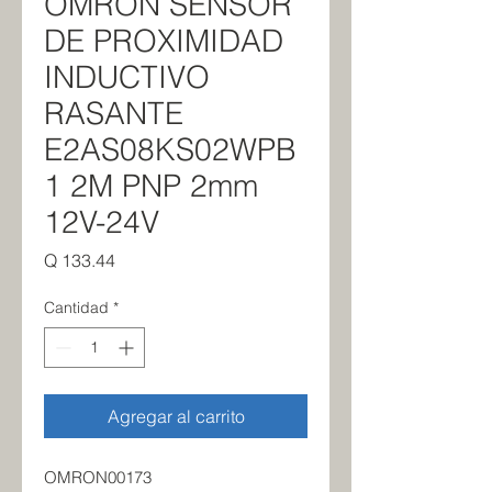
OMRON SENSOR
DE PROXIMIDAD
INDUCTIVO
RASANTE
E2AS08KS02WPB
1 2M PNP 2mm
12V-24V
Precio
Q 133.44
Cantidad
*
Agregar al carrito
OMRON00173