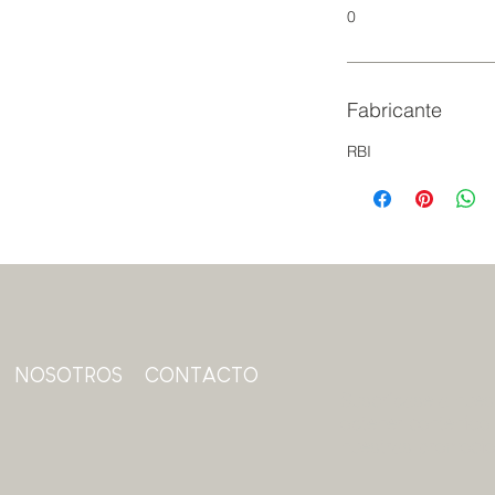
0
Fabricante
RBI
NOSOTROS
CONTACTO
Suscríbase a nuest
obtener contenido 
nuestras promoci