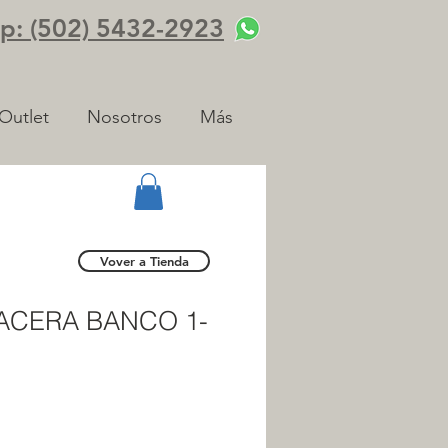
: (502) 5432-2923
Outlet
Nosotros
Más
Vover a Tienda
ACERA BANCO 1-