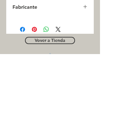
0
Fabricante
RBI
Vover a Tienda
OUTLE
T
Business contact