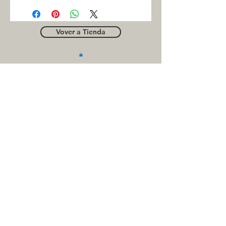
Vover a Tienda
OUTLE
T
Business contact
for suppliers